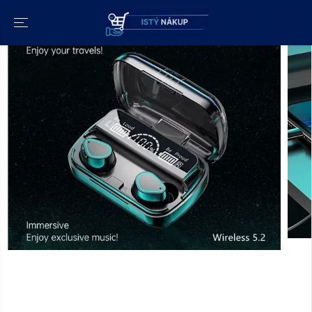
PRESKOČIŤ NA
OBSAH
PREJDITE NA
INFORMÁCIE O
PRODUKTE