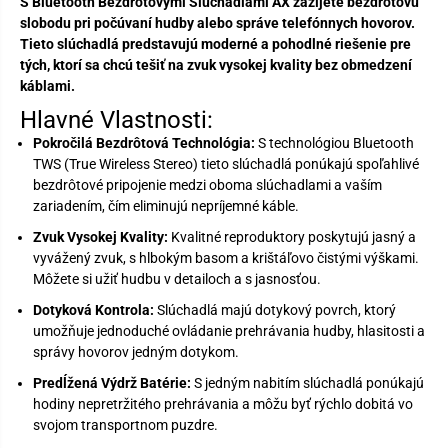
E
S Bluetooth Bezdrôtovými Slúchadlami AX zažijete bezdrôtovú
N
slobodu pri počúvaní hudby alebo správe telefónnych hovorov.
A
Tieto slúchadlá predstavujú moderné a pohodlné riešenie pre
tých, ktorí sa chcú tešiť na zvuk vysokej kvality bez obmedzení
káblami.
Hlavné Vlastnosti:
Pokročilá Bezdrôtová Technológia:
S technológiou Bluetooth
TWS (True Wireless Stereo) tieto slúchadlá ponúkajú spoľahlivé
bezdrôtové pripojenie medzi oboma slúchadlami a vaším
zariadením, čím eliminujú nepríjemné káble.
Zvuk Vysokej Kvality:
Kvalitné reproduktory poskytujú jasný a
vyvážený zvuk, s hlbokým basom a krištáľovo čistými výškami.
Môžete si užiť hudbu v detailoch a s jasnosťou.
Dotyková Kontrola:
Slúchadlá majú dotykový povrch, ktorý
umožňuje jednoduché ovládanie prehrávania hudby, hlasitosti a
správy hovorov jedným dotykom.
Predĺžená Výdrž Batérie:
S jedným nabitím slúchadlá ponúkajú
hodiny nepretržitého prehrávania a môžu byť rýchlo dobitá vo
svojom transportnom puzdre.