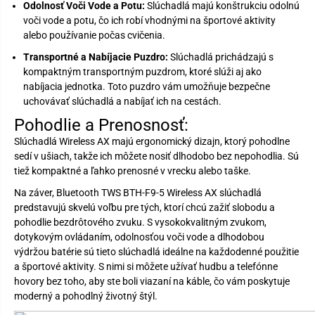
Odolnosť Voči Vode a Potu:
Slúchadlá majú konštrukciu odolnú
voči vode a potu, čo ich robí vhodnými na športové aktivity
alebo používanie počas cvičenia.
Transportné a Nabíjacie Puzdro:
Slúchadlá prichádzajú s
kompaktným transportným puzdrom, ktoré slúži aj ako
nabíjacia jednotka. Toto puzdro vám umožňuje bezpečne
uchovávať slúchadlá a nabíjať ich na cestách.
Pohodlie a Prenosnosť:
Slúchadlá Wireless AX majú ergonomický dizajn, ktorý pohodlne
sedí v ušiach, takže ich môžete nosiť dlhodobo bez nepohodlia. Sú
tiež kompaktné a ľahko prenosné v vrecku alebo taške.
Na záver, Bluetooth TWS BTH-F9-5 Wireless AX slúchadlá
predstavujú skvelú voľbu pre tých, ktorí chcú zažiť slobodu a
pohodlie bezdrôtového zvuku. S vysokokvalitným zvukom,
dotykovým ovládaním, odolnosťou voči vode a dlhodobou
výdržou batérie sú tieto slúchadlá ideálne na každodenné použitie
a športové aktivity. S nimi si môžete užívať hudbu a telefónne
hovory bez toho, aby ste boli viazaní na káble, čo vám poskytuje
moderný a pohodlný životný štýl.