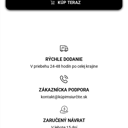
KÚP TERAZ
RÝCHLE DODANIE
V priebehu 24-48 hodín po celej krajine
ZÁKAZNÍCKA PODPORA
kontakt@kúpimsiurčite.sk
ZARUČENÝ NÁVRAT
V lehote 15 dní