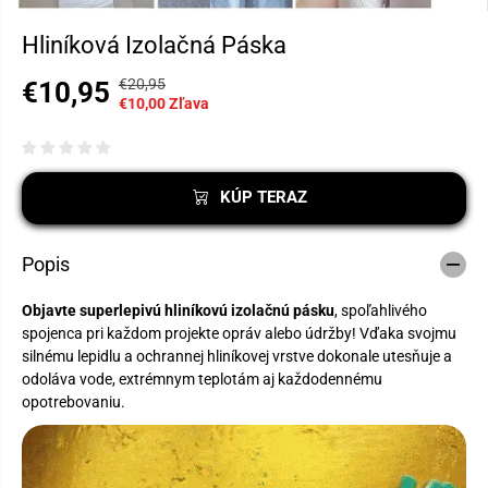
Hliníková Izolačná Páska
€20,95
€10,95
B
U
P
€10,00 Zľava
E
L
R
Ž
O
E
N
Ž
D
Á
I
A
KÚP TERAZ
C
L
J
E
S
N
N
I
Popis
Á
A
C
E
Objavte superlepivú hliníkovú izolačnú pásku
, spoľahlivého
N
spojenca pri každom projekte opráv alebo údržby! Vďaka svojmu
A
silnému lepidlu a ochrannej hliníkovej vrstve dokonale utesňuje a
odoláva vode, extrémnym teplotám aj každodennému
opotrebovaniu.