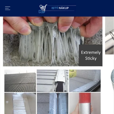
PRESKOČIŤ NA
OBSAH
PREJDITE NA
INFORMÁCIE O
PRODUKTE