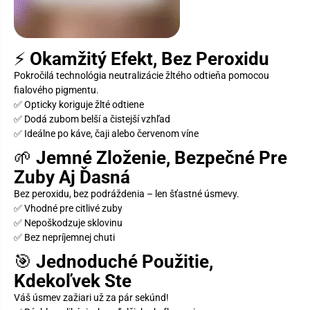
⚡
Okamžitý Efekt, Bez Peroxidu
Pokročilá technológia neutralizácie žltého odtieňa pomocou
fialového pigmentu.
✅ Opticky koriguje žlté odtiene
✅ Dodá zubom belší a čistejší vzhľad
✅ Ideálne po káve, čaji alebo červenom víne
🌱
Jemné Zloženie, Bezpečné Pre
Zuby Aj Ďasná
Bez peroxidu, bez podráždenia – len šťastné úsmevy.
✅ Vhodné pre citlivé zuby
✅ Nepoškodzuje sklovinu
✅ Bez nepríjemnej chuti
🎯
Jednoduché Použitie,
Kdekoľvek Ste
Váš úsmev zažiari už za pár sekúnd!