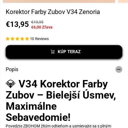
Korektor Farby Zubov V34 Zenoria
€19,95
€13,95
B
U
P
€6,00 Zľava
E
L
R
Ž
O
E
10
Reviews
N
Ž
D
Á
I
A
KÚP TERAZ
C
L
J
E
S
N
N
I
Popis
Á
A
C
💎
V34 Korektor Farby
E
N
Zubov – Bielejší Úsmev,
A
Maximálne
Sebavedomie!
Povedzte ZBOHOM žltým odtieňom a usmievajte sa s plným