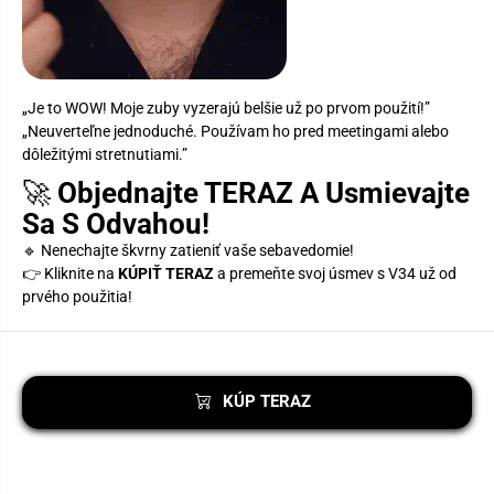
„Je to WOW! Moje zuby vyzerajú belšie už po prvom použití!”
„Neuverteľne jednoduché. Používam ho pred meetingami alebo
dôležitými stretnutiami.”
🚀
Objednajte TERAZ A Usmievajte
Sa S Odvahou!
🔹 Nenechajte škvrny zatieniť vaše sebavedomie!
👉 Kliknite na
KÚPIŤ TERAZ
a premeňte svoj úsmev s V34 už od
prvého použitia!
KÚP TERAZ