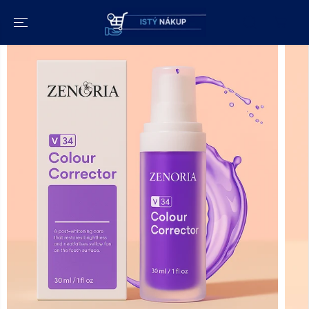
PRESKOČIŤ NA
OBSAH
PREJDITE NA
INFORMÁCIE O
PRODUKTE