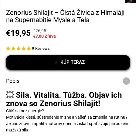
Zenorius Shilajit – Čistá Živica z Himalájí
na Supernabitie Mysle a Tela
€26,95
€19,95
B
U
P
€7,00 Zľava
E
L
R
Ž
O
E
9
Reviews
N
Ž
D
Á
I
A
KÚP TERAZ
C
L
J
E
S
N
N
I
Popis
Á
A
C
💥
Sila. Vitalita. Túžba. Objav ich
E
N
znova so Zenorius Shilajit!
A
Cítiš sa bez energie?
Motivácia klesá, sústredenie mizne a vášeň sa zmenila na rutinu?
Je čas znovu zapáliť vnútorný oheň a získať späť svoju prirodzenú
mužskú silu.