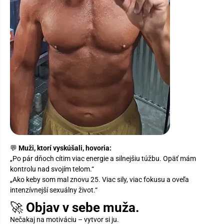
💬
Muži, ktorí vyskúšali, hovoria:
„Po pár dňoch cítim viac energie a silnejšiu túžbu. Opäť mám
kontrolu nad svojím telom.“
„Ako keby som mal znovu 25. Viac sily, viac fokusu a oveľa
intenzívnejší sexuálny život.“
🚀
Objav v sebe muža.
Nečakaj na motiváciu – vytvor si ju.