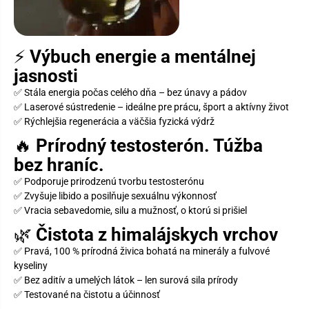
⚡
Výbuch energie a mentálnej
jasnosti
✅ Stála energia počas celého dňa – bez únavy a pádov
✅ Laserové sústredenie – ideálne pre prácu, šport a aktívny život
✅ Rýchlejšia regenerácia a väčšia fyzická výdrž
🔥
Prírodný testosterón. Túžba
bez hraníc.
✅ Podporuje prirodzenú tvorbu testosterónu
✅ Zvyšuje libido a posilňuje sexuálnu výkonnosť
✅ Vracia sebavedomie, silu a mužnosť, o ktorú si prišiel
🌿
Čistota z himalájskych vrchov
✅ Pravá, 100 % prírodná živica bohatá na minerály a fulvové
kyseliny
✅ Bez aditív a umelých látok – len surová sila prírody
✅ Testované na čistotu a účinnosť