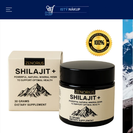
PRESKOČIŤ NA
OBSAH
PREJDITE NA
INFORMÁCIE O
PRODUKTE